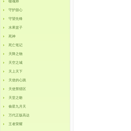
噬魂师
守护甜心
守望先锋
水果篮子
死神
死亡笔记
天降之物
天空之城
天上天下
天使的心跳
天使禁猎区
天堂之吻
偷星九月天
万代正版高达
王者荣耀