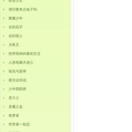
轻音少女
请问要来点兔子吗
驱魔少年
全职高手
全职猎人
犬夜叉
热带雨林的爆笑生活
人形电脑天使心
瑞克与莫蒂
塞尔达传说
少年阴阳师
圣斗士
圣魔之血
食梦者
世界第一初恋