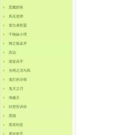
恶魔奶爸
风见老师
复仇者联盟
干物妹小埋
钢之炼金术
高达
灌篮高手
光明之泪与风
鬼灯的冷彻
鬼灭之刃
海贼王
好想告诉你
黑猫
黑塔利亚
黑岩射手