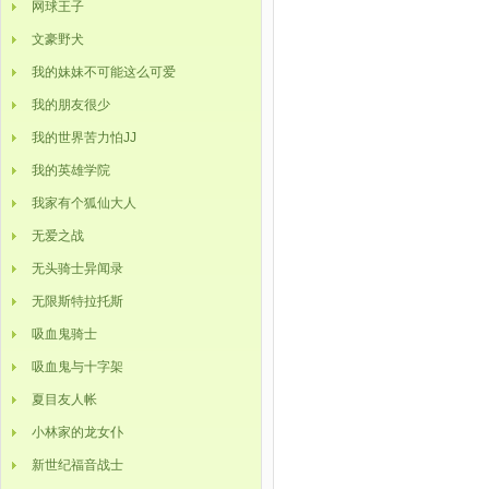
网球王子
文豪野犬
我的妹妹不可能这么可爱
我的朋友很少
我的世界苦力怕JJ
我的英雄学院
我家有个狐仙大人
无爱之战
无头骑士异闻录
无限斯特拉托斯
吸血鬼骑士
吸血鬼与十字架
夏目友人帐
小林家的龙女仆
新世纪福音战士