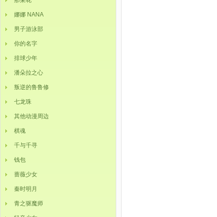
那朵花
娜娜 NANA
男子游泳部
你的名字
排球少年
潘朵拉之心
叛逆的鲁鲁修
七龙珠
其他动漫周边
棋魂
千与千寻
钱包
蔷薇少女
秦时明月
青之驱魔师