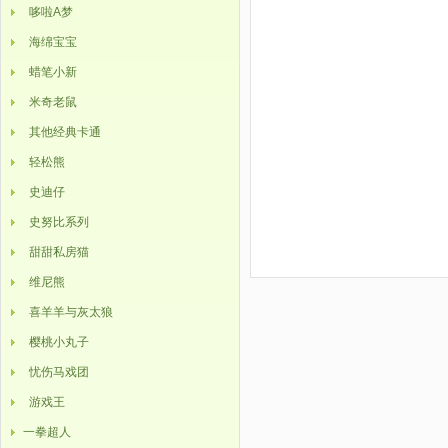
哆啦A梦
海绵宝宝
蜡笔小新
米奇老鼠
其他经典卡通
轻松熊
史迪仔
史努比系列
甜甜私房猫
维尼熊
喜羊羊与灰太狼
樱桃小丸子
忧伤马戏团
游戏王
一拳超人