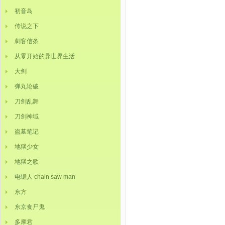
初音岛
传说之下
刺客信条
从零开始的异世界生活
大剑
弹丸论破
刀剑乱舞
刀剑神域
盗墓笔记
地狱少女
地狱之歌
电锯人 chain saw man
东方
东京食尸鬼
多摩君