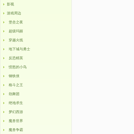
影视
游戏周边
堡垒之夜
超级玛丽
穿越火线
地下城与勇士
反恐精英
愤怒的小鸟
钢铁侠
格斗之王
劲舞团
绝地求生
梦幻西游
魔兽世界
魔兽争霸