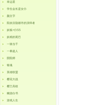
幸运星
学生会长是女仆
颜文字
阳炎目隐都市的演绎者
妖狐×仆SS
妖精的尾巴
一骑当千
一拳超人
阴阳师
银魂
英雄联盟
樱花大战
樱兰高校
幽游白书
游戏人生