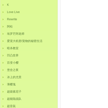
K
Love Live
Rewrite
阿松
埃罗芒阿老师
爱宠大机密/宠物的秘密生活
暗杀教室
凹凸世界
百变小樱
堡垒之夜
冰上的尤里
薄樱鬼
超级索尼子
超能陆战队
超音鼠