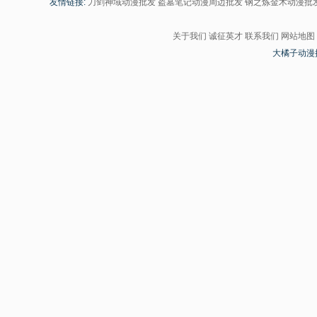
友情链接:
刀剑神域动漫批发
盗墓笔记动漫周边批发
钢之炼金术动漫批
关于我们
诚征英才
联系我们
网站地图
大橘子动漫