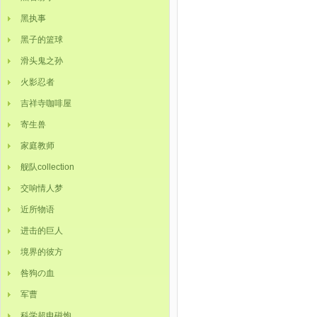
黑执事
黑子的篮球
滑头鬼之孙
火影忍者
吉祥寺咖啡屋
寄生兽
家庭教师
舰队collection
交响情人梦
近所物语
进击的巨人
境界的彼方
咎狗の血
军曹
科学超电磁炮