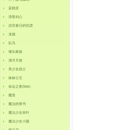
蓝精灵
浪客剑心
凉宫春日的忧虑
龙猫
乱马
馒头家族
满月天使
美少女战士
妹妹公主
命运之夜(fate)
魔笛
魔法的禁书
魔法少女奈叶
魔法少女小圆