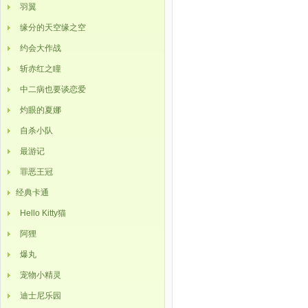
羽翼
缘分的天空缘之空
约会大作战
斩赤红之瞳
中二病也要谈恋爱
灼眼的夏娜
自杀小队
最游记
罪恶王冠
经典卡通
Hello Kitty猫
阿狸
爆丸
宠物小精灵
迪士尼乐园