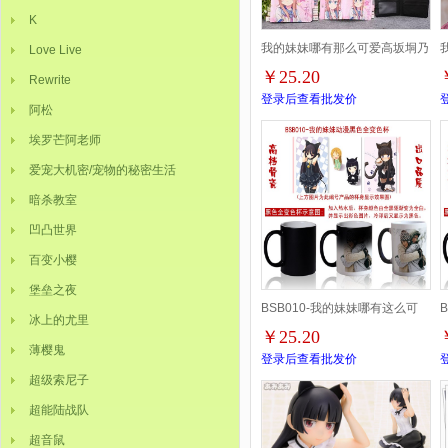
K
我的妹妹哪有那么可爱高坂垌乃
Love Live
￥25.20
Rewrite
彩图PU按扣短款钱包
登录后查看批发价
阿松
埃罗芒阿老师
爱宠大机密/宠物的秘密生活
暗杀教室
凹凸世界
百变小樱
堡垒之夜
BSB010-我的妹妹哪有这么可
冰上的尤里
￥25.20
爱！动漫黑色全变色杯
薄樱鬼
登录后查看批发价
超级索尼子
超能陆战队
超音鼠