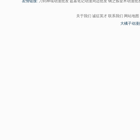
友情链接:
刀剑神域动漫批发
盗墓笔记动漫周边批发
钢之炼金术动漫批
关于我们
诚征英才
联系我们
网站地图
大橘子动漫