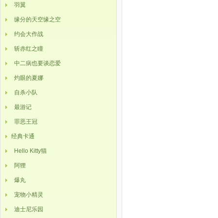
羽翼
缘分的天空缘之空
约会大作战
斩赤红之瞳
中二病也要谈恋爱
灼眼的夏娜
自杀小队
最游记
罪恶王冠
经典卡通
Hello Kitty猫
阿狸
爆丸
宠物小精灵
迪士尼乐园