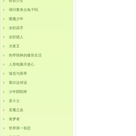
轻音少女
请问要来点兔子吗
驱魔少年
全职高手
全职猎人
犬夜叉
热带雨林的爆笑生活
人形电脑天使心
瑞克与莫蒂
塞尔达传说
少年阴阳师
圣斗士
圣魔之血
食梦者
世界第一初恋