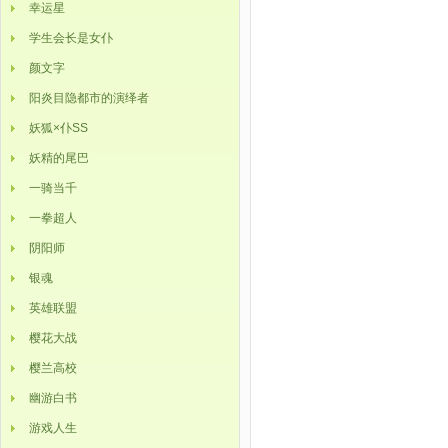
幸运星
学生会长是女仆
颜文字
阳炎目隐都市的演绎者
妖狐×仆SS
妖精的尾巴
一骑当千
一拳超人
阴阳师
银魂
英雄联盟
樱花大战
樱兰高校
幽游白书
游戏人生