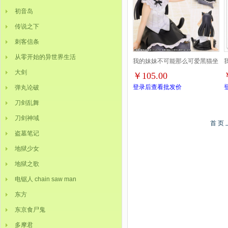
初音岛
传说之下
刺客信条
从零开始的异世界生活
我的妹妹不可能那么可爱黑猫坐
大剑
￥105.00
姿盒装手办10CM提前一天预定
登录后查看批发价
弹丸论破
刀剑乱舞
刀剑神域
首 页
盗墓笔记
地狱少女
地狱之歌
电锯人 chain saw man
东方
东京食尸鬼
多摩君