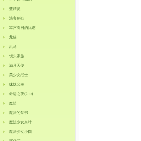
蓝精灵
浪客剑心
凉宫春日的忧虑
龙猫
乱马
馒头家族
满月天使
美少女战士
妹妹公主
命运之夜(fate)
魔笛
魔法的禁书
魔法少女奈叶
魔法少女小圆