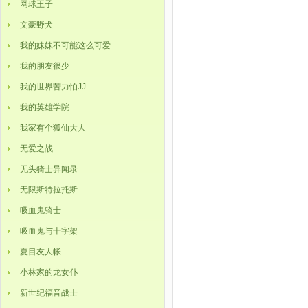
网球王子
文豪野犬
我的妹妹不可能这么可爱
我的朋友很少
我的世界苦力怕JJ
我的英雄学院
我家有个狐仙大人
无爱之战
无头骑士异闻录
无限斯特拉托斯
吸血鬼骑士
吸血鬼与十字架
夏目友人帐
小林家的龙女仆
新世纪福音战士