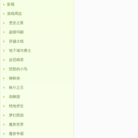
影视
游戏周边
堡垒之夜
超级玛丽
穿越火线
地下城与勇士
反恐精英
愤怒的小鸟
钢铁侠
格斗之王
劲舞团
绝地求生
梦幻西游
魔兽世界
魔兽争霸