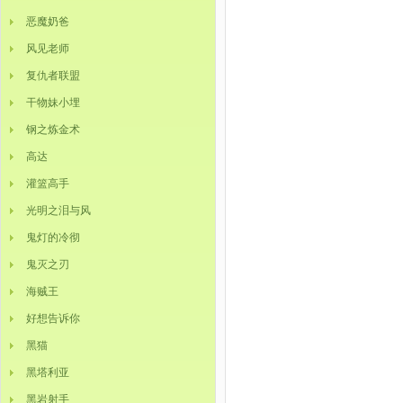
恶魔奶爸
风见老师
复仇者联盟
干物妹小埋
钢之炼金术
高达
灌篮高手
光明之泪与风
鬼灯的冷彻
鬼灭之刃
海贼王
好想告诉你
黑猫
黑塔利亚
黑岩射手