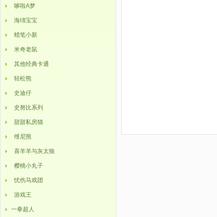
哆啦A梦
海绵宝宝
蜡笔小新
米奇老鼠
其他经典卡通
轻松熊
史迪仔
史努比系列
甜甜私房猫
维尼熊
喜羊羊与灰太狼
樱桃小丸子
忧伤马戏团
游戏王
一拳超人