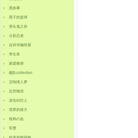
黑执事
黑子的篮球
滑头鬼之孙
火影忍者
吉祥寺咖啡屋
寄生兽
家庭教师
舰队collection
交响情人梦
近所物语
进击的巨人
境界的彼方
咎狗の血
军曹
科学超电磁炮