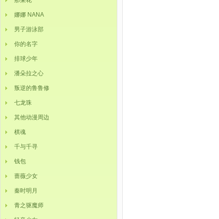
那朵花
娜娜 NANA
男子游泳部
你的名字
排球少年
潘朵拉之心
叛逆的鲁鲁修
七龙珠
其他动漫周边
棋魂
千与千寻
钱包
蔷薇少女
秦时明月
青之驱魔师