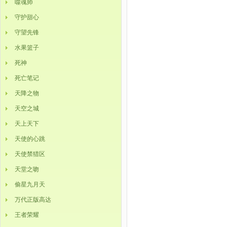
噬魂师
守护甜心
守望先锋
水果篮子
死神
死亡笔记
天降之物
天空之城
天上天下
天使的心跳
天使禁猎区
天堂之吻
偷星九月天
万代正版高达
王者荣耀