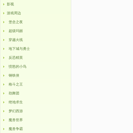
影视
游戏周边
堡垒之夜
超级玛丽
穿越火线
地下城与勇士
反恐精英
愤怒的小鸟
钢铁侠
格斗之王
劲舞团
绝地求生
梦幻西游
魔兽世界
魔兽争霸