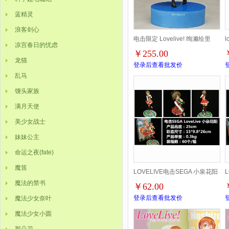
蓝精灵
浪客剑心
电击限定 Lovelive! 绚濑绘里
凉宫春日的忧虑
￥255.00
Birthday Project底座盒装手办
龙猫
登录后查看批发价
乱马
18CM一箱20个
馒头家族
满月天使
美少女战士
妹妹公主
命运之夜(fate)
魔笛
LOVELIVE电击SEGA 小泉花阳
魔法的禁书
￥62.00
盒装手办摆件模型 25CM 一箱
登录后查看批发价
魔法少女奈叶
60个
魔法少女小圆