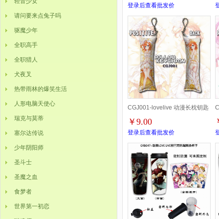
轻音少女
登录后查看批发价
请问要来点兔子吗
驱魔少年
全职高手
全职猎人
犬夜叉
热带雨林的爆笑生活
人形电脑天使心
CGJ001-lovelive 动漫长枕钥匙
C
瑞克与莫蒂
￥9.00
扣挂件 4X12CM
登录后查看批发价
塞尔达传说
少年阴阳师
圣斗士
圣魔之血
食梦者
世界第一初恋