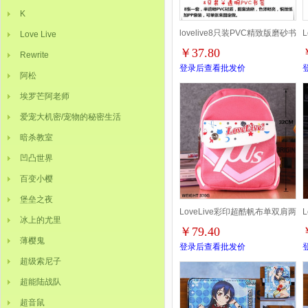
K
lovelive8只装PVC精致版磨砂书
Love Live
￥37.80
Rewrite
签随机5套起批
登录后查看批发价
阿松
埃罗芒阿老师
爱宠大机密/宠物的秘密生活
暗杀教室
凹凸世界
百变小樱
堡垒之夜
LoveLive彩印超酷帆布单双肩两
冰上的尤里
￥79.40
用背包
薄樱鬼
登录后查看批发价
超级索尼子
超能陆战队
超音鼠