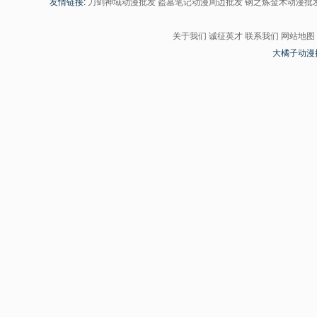
友情链接:
刀剑神域动漫批发
盗墓笔记动漫周边批发
钢之炼金术动漫批
关于我们
诚征英才
联系我们
网站地图
大橘子动漫