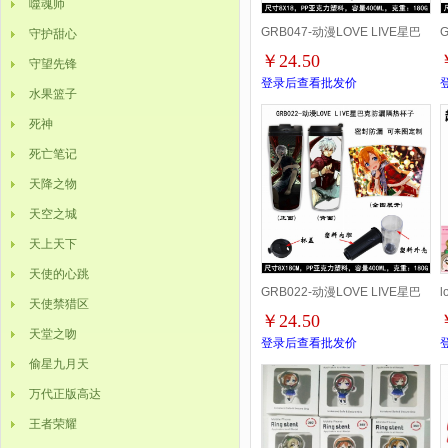
噬魂师
GRB047-动漫LOVE LIVE星巴
G
守护甜心
￥24.50
守望先锋
克防漏隔热杯子 8X18CM
登录后查看批发价
水果篮子
400ML
4
死神
死亡笔记
天降之物
天空之城
天上天下
天使的心跳
GRB022-动漫LOVE LIVE星巴
天使禁猎区
￥24.50
克防漏隔热杯子8X18CM
天堂之吻
登录后查看批发价
偷星九月天
400ML
5
万代正版高达
王者荣耀