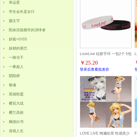
幸运星
学生会长是女仆
颜文字
阳炎目隐都市的演绎者
妖狐×仆SS
妖精的尾巴
LoveLive 硅胶手环 一包2个 5包
一骑当千
￥25.20
起批
一拳超人
登录后查看批发价
阴阳师
银魂
英雄联盟
樱花大战
樱兰高校
幽游白书
游戏人生
LOVE LIVE 绚濑绘里 性感美少
F