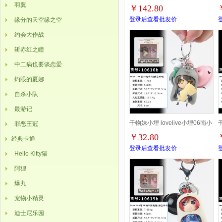
羽翼
￥142.80
女系列 盒装手办摆件模型23CM
登录后查看批发价
缘分的天空缘之空
一箱56个 326G 13X13X29CM
2
约会大作战
斩赤红之瞳
中二病也要谈恋爱
灼眼的夏娜
自杀小队
最游记
干物妹小埋 lovelive小埋06南小
罪恶王冠
￥32.80
经典卡通
鸟 独立铃铛盒装公仔挂件钥匙
登录后查看批发价
Hello Kitty猫
扣 10616b 一箱60个
1
阿狸
爆丸
宠物小精灵
迪士尼乐园