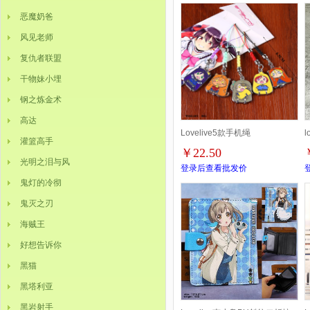
恶魔奶爸
风见老师
复仇者联盟
干物妹小埋
钢之炼金术
高达
Lovelive5款手机绳
l
灌篮高手
￥22.50
1
光明之泪与风
登录后查看批发价
鬼灯的冷彻
鬼灭之刃
海贼王
好想告诉你
黑猫
黑塔利亚
黑岩射手