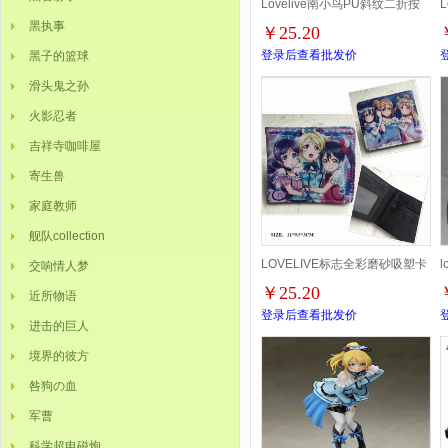
Lovelive南小鸟PU斜纹二折按
黑执事
￥25.20
扣短款钱包
登录后查看批发价
黑子的篮球
滑头鬼之孙
火影忍者
吉祥寺咖啡屋
寄生兽
家庭教师
舰队collection
LOVELIVE标志全彩磨砂吸塑卡
交响情人梦
￥25.20
近所物语
包装二折丝印钱包
登录后查看批发价
进击的巨人
境界的彼方
咎狗の血
军曹
科学超电磁炮