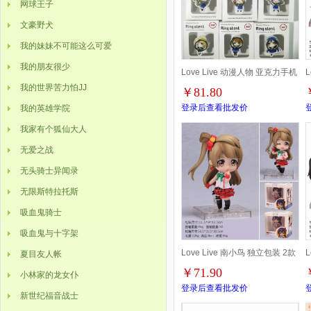
网球王子
文豪野犬
我的妹妹不可能这么可爱
我的朋友很少
Love Live 动漫人物 亚克力手机
我的世界苦力怕JJ
￥81.80
支架 盒装 10个混批
登录后查看批发价
我的英雄学院
我家有个狐仙大人
无爱之战
无头骑士异闻录
无限斯特拉托斯
吸血鬼骑士
吸血鬼与十字架
Love Live 南小鸟 独立包装 2款
L
夏目友人帐
￥71.90
小林家的龙女仆
一套 盒装手办摆件模型 9CM 一
登录后查看批发价
新世纪福音战士
箱30套