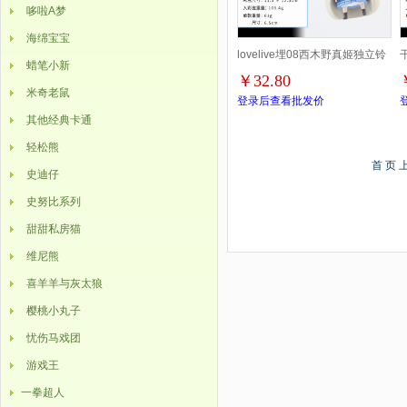
哆啦A梦
海绵宝宝
lovelive埋08西木野真姬独立铃
蜡笔小新
￥32.80
铛 盒装公仔挂件钥匙扣 10619b
米奇老鼠
登录后查看批发价
其他经典卡通
一箱60个
1
轻松熊
首 页
史迪仔
史努比系列
甜甜私房猫
维尼熊
喜羊羊与灰太狼
樱桃小丸子
忧伤马戏团
游戏王
一拳超人