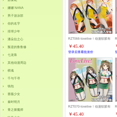
那朵花
娜娜 NANA
男子游泳部
你的名字
排球少年
RZT066-lovelive！动漫软胶布
R
潘朵拉之心
￥45.40
叛逆的鲁鲁修
面人字拖鞋 S.M.L码
登录后查看批发价
七龙珠
其他动漫周边
棋魂
千与千寻
钱包
蔷薇少女
秦时明月
RZT070-lovelive！动漫软胶布
R
青之驱魔师
￥45.40
面人字拖鞋 S.M.L码