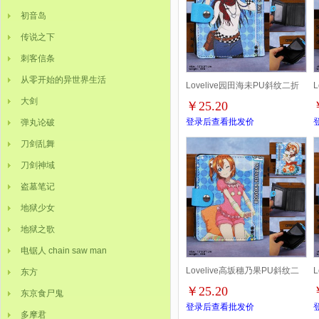
初音岛
传说之下
刺客信条
从零开始的异世界生活
Lovelive园田海未PU斜纹二折
大剑
￥25.20
按扣短款钱包
登录后查看批发价
弹丸论破
刀剑乱舞
刀剑神域
盗墓笔记
地狱少女
地狱之歌
电锯人 chain saw man
Lovelive高坂穗乃果PU斜纹二
东方
￥25.20
东京食尸鬼
折按扣短款钱包
登录后查看批发价
多摩君