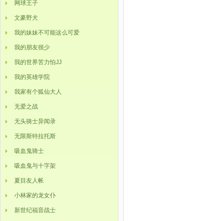
网球王子
文豪野犬
我的妹妹不可能这么可爱
我的朋友很少
我的世界苦力怕JJ
我的英雄学院
我家有个狐仙大人
无爱之战
无头骑士异闻录
无限斯特拉托斯
吸血鬼骑士
吸血鬼与十字架
夏目友人帐
小林家的龙女仆
新世纪福音战士