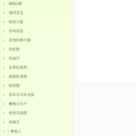
哆啦A梦
海绵宝宝
蜡笔小新
米奇老鼠
其他经典卡通
轻松熊
史迪仔
史努比系列
甜甜私房猫
维尼熊
喜羊羊与灰太狼
樱桃小丸子
忧伤马戏团
游戏王
一拳超人