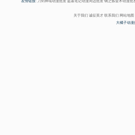
友情链接:
刀剑神域动漫批发
盗墓笔记动漫周边批发
钢之炼金术动漫批
关于我们
诚征英才
联系我们
网站地图
大橘子动漫