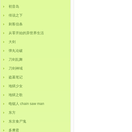
初音岛
传说之下
刺客信条
从零开始的异世界生活
大剑
弹丸论破
刀剑乱舞
刀剑神域
盗墓笔记
地狱少女
地狱之歌
电锯人 chain saw man
东方
东京食尸鬼
多摩君