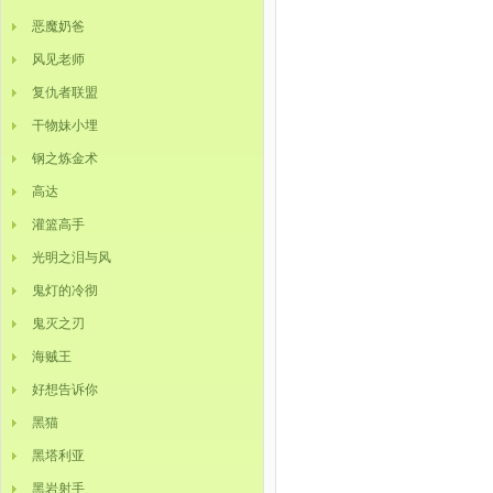
恶魔奶爸
风见老师
复仇者联盟
干物妹小埋
钢之炼金术
高达
灌篮高手
光明之泪与风
鬼灯的冷彻
鬼灭之刃
海贼王
好想告诉你
黑猫
黑塔利亚
黑岩射手