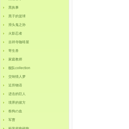
黑执事
黑子的篮球
滑头鬼之孙
火影忍者
吉祥寺咖啡屋
寄生兽
家庭教师
舰队collection
交响情人梦
近所物语
进击的巨人
境界的彼方
咎狗の血
军曹
科学超电磁炮