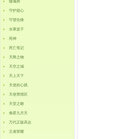
噬魂师
守护甜心
守望先锋
水果篮子
死神
死亡笔记
天降之物
天空之城
天上天下
天使的心跳
天使禁猎区
天堂之吻
偷星九月天
万代正版高达
王者荣耀