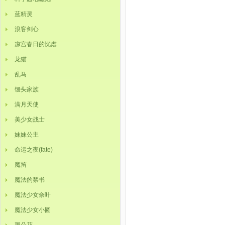
蓝精灵
浪客剑心
凉宫春日的忧虑
龙猫
乱马
馒头家族
满月天使
美少女战士
妹妹公主
命运之夜(fate)
魔笛
魔法的禁书
魔法少女奈叶
魔法少女小圆