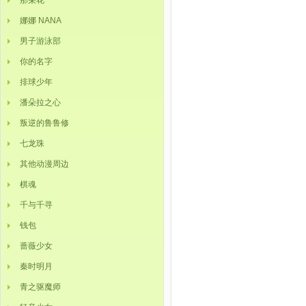
那朵花
娜娜 NANA
男子游泳部
你的名字
排球少年
潘朵拉之心
叛逆的鲁鲁修
七龙珠
其他动漫周边
棋魂
千与千寻
钱包
蔷薇少女
秦时明月
青之驱魔师