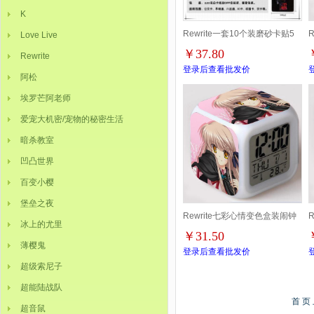
K
Rewrite一套10个装磨砂卡贴5
Love Live
￥37.80
Rewrite
套起批
登录后查看批发价
阿松
埃罗芒阿老师
爱宠大机密/宠物的秘密生活
暗杀教室
凹凸世界
百变小樱
堡垒之夜
Rewrite七彩心情变色盒装闹钟
冰上的尤里
￥31.50
D款
薄樱鬼
登录后查看批发价
超级索尼子
超能陆战队
首 页
超音鼠