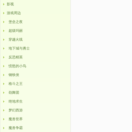
影视
游戏周边
堡垒之夜
超级玛丽
穿越火线
地下城与勇士
反恐精英
愤怒的小鸟
钢铁侠
格斗之王
劲舞团
绝地求生
梦幻西游
魔兽世界
魔兽争霸