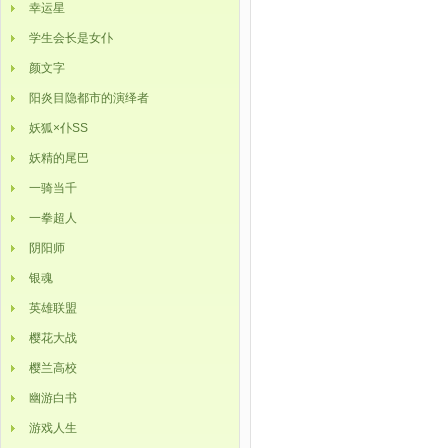
幸运星
学生会长是女仆
颜文字
阳炎目隐都市的演绎者
妖狐×仆SS
妖精的尾巴
一骑当千
一拳超人
阴阳师
银魂
英雄联盟
樱花大战
樱兰高校
幽游白书
游戏人生