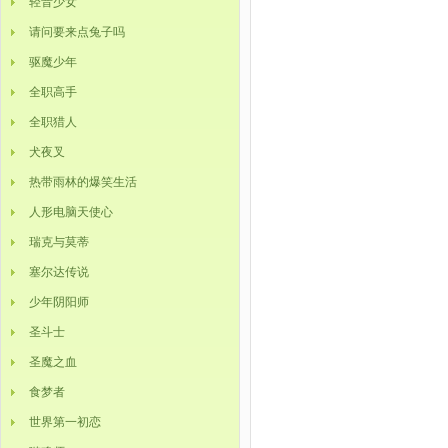
轻音少女
请问要来点兔子吗
驱魔少年
全职高手
全职猎人
犬夜叉
热带雨林的爆笑生活
人形电脑天使心
瑞克与莫蒂
塞尔达传说
少年阴阳师
圣斗士
圣魔之血
食梦者
世界第一初恋