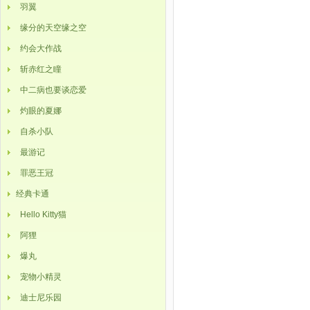
羽翼
缘分的天空缘之空
约会大作战
斩赤红之瞳
中二病也要谈恋爱
灼眼的夏娜
自杀小队
最游记
罪恶王冠
经典卡通
Hello Kitty猫
阿狸
爆丸
宠物小精灵
迪士尼乐园