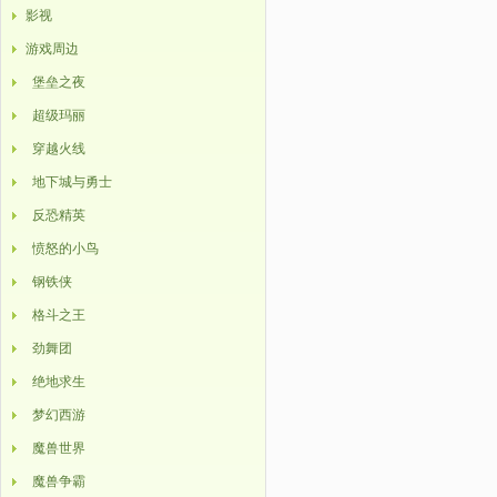
影视
游戏周边
堡垒之夜
超级玛丽
穿越火线
地下城与勇士
反恐精英
愤怒的小鸟
钢铁侠
格斗之王
劲舞团
绝地求生
梦幻西游
魔兽世界
魔兽争霸