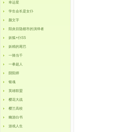
幸运星
学生会长是女仆
颜文字
阳炎目隐都市的演绎者
妖狐×仆SS
妖精的尾巴
一骑当千
一拳超人
阴阳师
银魂
英雄联盟
樱花大战
樱兰高校
幽游白书
游戏人生