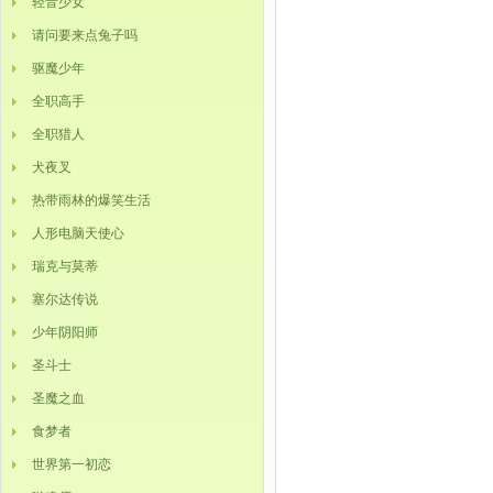
轻音少女
请问要来点兔子吗
驱魔少年
全职高手
全职猎人
犬夜叉
热带雨林的爆笑生活
人形电脑天使心
瑞克与莫蒂
塞尔达传说
少年阴阳师
圣斗士
圣魔之血
食梦者
世界第一初恋