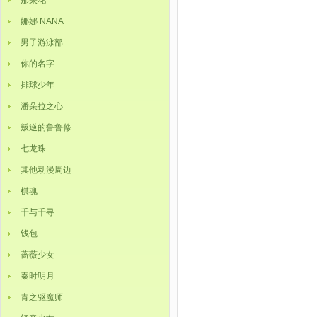
那朵花
娜娜 NANA
男子游泳部
你的名字
排球少年
潘朵拉之心
叛逆的鲁鲁修
七龙珠
其他动漫周边
棋魂
千与千寻
钱包
蔷薇少女
秦时明月
青之驱魔师