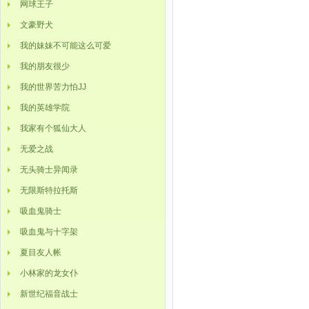
网球王子
文豪野犬
我的妹妹不可能这么可爱
我的朋友很少
我的世界苦力怕JJ
我的英雄学院
我家有个狐仙大人
无爱之战
无头骑士异闻录
无限斯特拉托斯
吸血鬼骑士
吸血鬼与十字架
夏目友人帐
小林家的龙女仆
新世纪福音战士