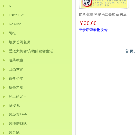
K
樱兰高校 动漫马口铁徽章胸章
Love Live
￥20.60
Rewrite
圆形布纹胸针 8款一套 58MM
登录后查看批发价
阿松
埃罗芒阿老师
爱宠大机密/宠物的秘密生活
首 页
暗杀教室
凹凸世界
百变小樱
堡垒之夜
冰上的尤里
薄樱鬼
超级索尼子
超能陆战队
超音鼠