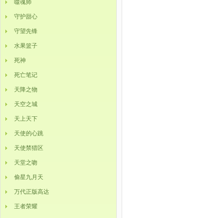
噬魂师
守护甜心
守望先锋
水果篮子
死神
死亡笔记
天降之物
天空之城
天上天下
天使的心跳
天使禁猎区
天堂之吻
偷星九月天
万代正版高达
王者荣耀