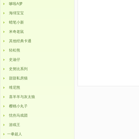
哆啦A梦
海绵宝宝
蜡笔小新
米奇老鼠
其他经典卡通
轻松熊
史迪仔
史努比系列
甜甜私房猫
维尼熊
喜羊羊与灰太狼
樱桃小丸子
忧伤马戏团
游戏王
一拳超人