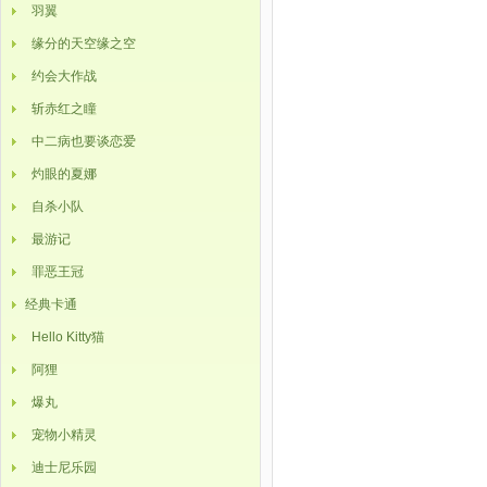
羽翼
缘分的天空缘之空
约会大作战
斩赤红之瞳
中二病也要谈恋爱
灼眼的夏娜
自杀小队
最游记
罪恶王冠
经典卡通
Hello Kitty猫
阿狸
爆丸
宠物小精灵
迪士尼乐园