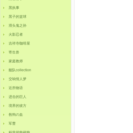
黑执事
黑子的篮球
滑头鬼之孙
火影忍者
吉祥寺咖啡屋
寄生兽
家庭教师
舰队collection
交响情人梦
近所物语
进击的巨人
境界的彼方
咎狗の血
军曹
科学超电磁炮