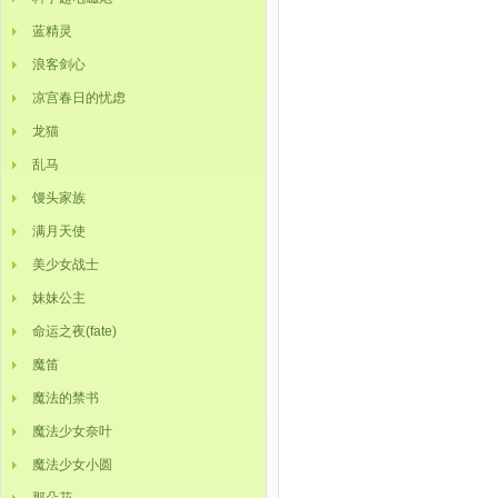
蓝精灵
浪客剑心
凉宫春日的忧虑
龙猫
乱马
馒头家族
满月天使
美少女战士
妹妹公主
命运之夜(fate)
魔笛
魔法的禁书
魔法少女奈叶
魔法少女小圆