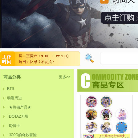
商品分类
更多>>
BTS
动漫周边
★热销产品★
DOTA2刀塔
IQ博士
JOJO的奇妙冒险