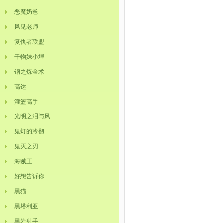
恶魔奶爸
风见老师
复仇者联盟
干物妹小埋
钢之炼金术
高达
灌篮高手
光明之泪与风
鬼灯的冷彻
鬼灭之刃
海贼王
好想告诉你
黑猫
黑塔利亚
黑岩射手