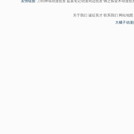
友情链接:
刀剑神域动漫批发
盗墓笔记动漫周边批发
钢之炼金术动漫批
关于我们
诚征英才
联系我们
网站地图
大橘子动漫