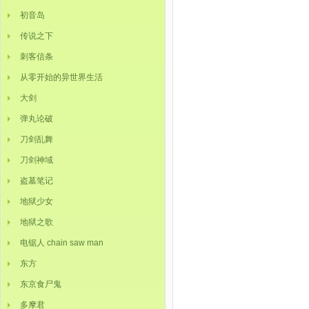
初音岛
传说之下
刺客信条
从零开始的异世界生活
大剑
弹丸论破
刀剑乱舞
刀剑神域
盗墓笔记
地狱少女
地狱之歌
电锯人 chain saw man
东方
东京食尸鬼
多摩君