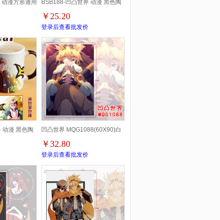
界 动漫方形通用
BSB188-凹凸世界 动漫 黑色陶
￥25.20
45X45CM
瓷全变色杯
价
登录后查看批发价
界 动漫 黑色陶
凹凸世界 MQG1088(60X90)白
￥32.80
色塑料杆布画挂画
价
登录后查看批发价