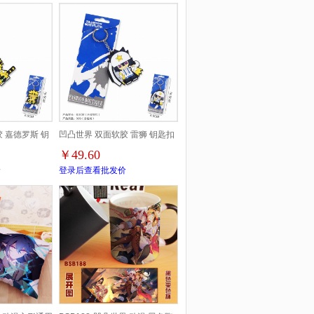
两天预定
 嘉德罗斯 钥
凹凸世界 双面软胶 雷狮 钥匙扣
￥49.60
挂件 5个起批
价
登录后查看批发价