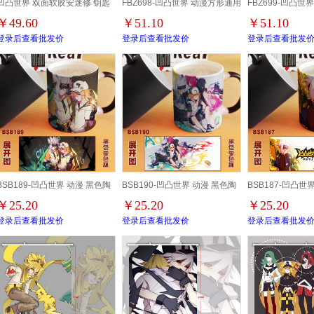
凹凸世界 双面软胶安迷修 钥匙
FBZ698-凹凸世界 动漫方形通用
FBZ699-凹凸世
￥49.60
￥51.10
￥51.10
扣挂件 5个起批
双面全彩抱枕靠垫 45X45CM
双面全彩抱枕靠垫 
登录后查看批发价
登录后查看批发价
登录后查看批发
BSB189-凹凸世界 动漫 黑色陶
BSB190-凹凸世界 动漫 黑色陶
BSB187-凹凸世
￥25.20
￥25.20
￥25.20
瓷全变色杯
瓷全变色杯
瓷全变色杯
登录后查看批发价
登录后查看批发价
登录后查看批发