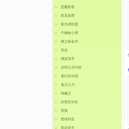
恶魔奶爸
风见老师
复仇者联盟
干物妹小埋
钢之炼金术
高达
灌篮高手
光明之泪与风
鬼灯的冷彻
鬼灭之刃
海贼王
好想告诉你
黑猫
黑塔利亚
黑岩射手