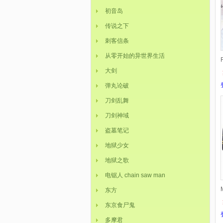
初音岛
传说之下
刺客信条
从零开始的异世界生活
大剑
弹丸论破
刀剑乱舞
刀剑神域
盗墓笔记
地狱少女
地狱之歌
电锯人 chain saw man
东方
东京食尸鬼
多摩君