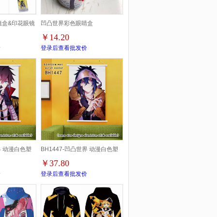
镜盒&印花眼镜
凹凸世界彩色眼睛盒
￥14.20
16X6X3.5CM
价
登录后查看批发价
界 动漫白色塑
BH1447-凹凸世界 动漫白色塑
￥37.80
CM
料杆挂画 60X90CM
价
登录后查看批发价