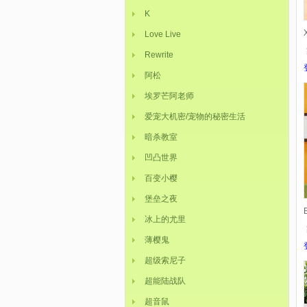
K
Love Live
Rewrite
阿松
埃罗芒阿老师
爱宠大机密/宠物的秘密生活
暗杀教室
凹凸世界
百变小樱
堡垒之夜
冰上的尤里
薄樱鬼
超级索尼子
超能陆战队
超音鼠