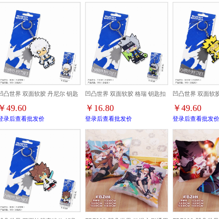
衣XXS-XXXXL一共9个码
两天预定
两天预定
凹凸世界 双面软胶 丹尼尔 钥匙
凹凸世界 双面软胶 格瑞 钥匙扣
凹凸世界 双面软胶
￥49.60
￥16.80
￥49.60
扣挂件 5个起批
挂件 5个起批
匙扣挂件 5个起批
登录后查看批发价
登录后查看批发价
登录后查看批发