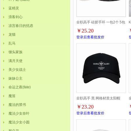
蓝精灵
浪客剑心
全职高手 硅胶手环 一包2个 5包
凉宫春日的忧虑
￥25.20
起批
龙猫
登录后查看批发价
乱马
馒头家族
满月天使
美少女战士
妹妹公主
命运之夜(fate)
魔笛
全职高手 黑 网格材质太阳帽
魔法的禁书
￥23.20
登录后查看批发价
魔法少女奈叶
魔法少女小圆