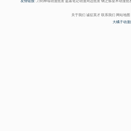
友情链接:
刀剑神域动漫批发
盗墓笔记动漫周边批发
钢之炼金术动漫批
关于我们
诚征英才
联系我们
网站地图
大橘子动漫