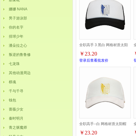
那朵花
娜娜 NANA
男子游泳部
你的名字
排球少年
全职高手 3 黑白 网格材质太阳
潘朵拉之心
￥23.20
叛逆的鲁鲁修
帽
登录后查看批发价
七龙珠
其他动漫周边
棋魂
千与千寻
钱包
蔷薇少女
秦时明月
全职高手--白 网格材质太阳帽
青之驱魔师
￥23.20