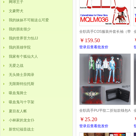
网球王子
文豪野犬
我的妹妹不可能这么可爱
我的朋友很少
全职高手COS服装外套长袖（带
我的世界苦力怕JJ
￥159.50
帽子）拉链卫衣M L XL XXL
登录后查看批发价
我的英雄学院
XXXL
X
我家有个狐仙大人
无爱之战
无头骑士异闻录
无限斯特拉托斯
吸血鬼骑士
吸血鬼与十字架
全职高手PU平纹二折短款钱包A
夏目友人帐
￥25.20
小林家的龙女仆
款
登录后查看批发价
新世纪福音战士