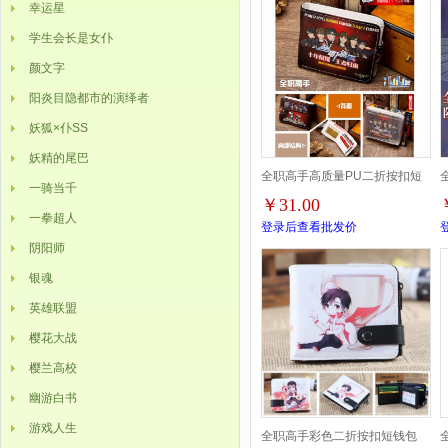
幸运星
学生会长是女仆
颜文字
阳炎目隐都市的演绎者
妖狐×仆SS
妖精的尾巴
全职高手高质量PU二折按扣短
一骑当千
￥31.00
款钱包
X
一拳超人
登录后查看批发价
阴阳师
银魂
英雄联盟
樱花大战
樱兰高校
幽游白书
游戏人生
全职高手彩色二折按扣短钱包