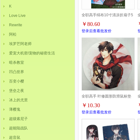
K
全职高手绢布10寸清凉折扇子5
Love Live
￥80.60
Rewrite
把起批
登录后查看批发价
阿松
埃罗芒阿老师
爱宠大机密/宠物的秘密生活
暗杀教室
凹凸世界
百变小樱
堡垒之夜
全职高手 叶修圆形防滑鼠标垫
冰上的尤里
￥10.30
22CM
薄樱鬼
登录后查看批发价
超级索尼子
超能陆战队
超音鼠