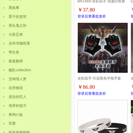
BH1469-全职高手 动漫白色塑
黑执事
￥37.80
料杆挂画 60X90CM
登录后查看批发价
黑子的篮球
滑头鬼之孙
火影忍者
吉祥寺咖啡屋
寄生兽
家庭教师
舰队collection
全职高手 印花黑色半指手套
交响情人梦
￥86.80
近所物语
14X16CM 2双起批
登录后查看批发价
进击的巨人
3
境界的彼方
咎狗の血
军曹
科学超电磁炮