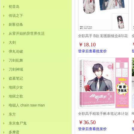
初音岛
传说之下
刺客信条
从零开始的异世界生活
全职高手 B款 彩图眼镜盒&印花
大剑
￥18.10
眼镜布
登录后查看批发价
弹丸论破
刀剑乱舞
刀剑神域
盗墓笔记
地狱少女
地狱之歌
电锯人 chain saw man
全职高手精装手帐本笔记本计划
东方
￥36.50
东京食尸鬼
表 160页+6页写真照
登录后查看批发价
多摩君