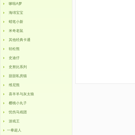
哆啦A梦
海绵宝宝
蜡笔小新
米奇老鼠
其他经典卡通
轻松熊
史迪仔
史努比系列
甜甜私房猫
维尼熊
喜羊羊与灰太狼
樱桃小丸子
忧伤马戏团
游戏王
一拳超人