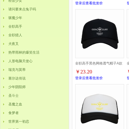
轻音少女
登录后查看批发价
请问要来点兔子吗
驱魔少年
全职高手
全职猎人
犬夜叉
热带雨林的爆笑生活
人形电脑天使心
全职高手黑色网格透气帽子A款
瑞克与莫蒂
￥23.20
登录后查看批发价
塞尔达传说
少年阴阳师
圣斗士
圣魔之血
食梦者
世界第一初恋