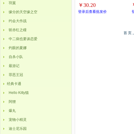
羽翼
￥30.20
登录后查看批发价
缘分的天空缘之空
约会大作战
斩赤红之瞳
首 页
中二病也要谈恋爱
灼眼的夏娜
自杀小队
最游记
罪恶王冠
经典卡通
Hello Kitty猫
阿狸
爆丸
宠物小精灵
迪士尼乐园