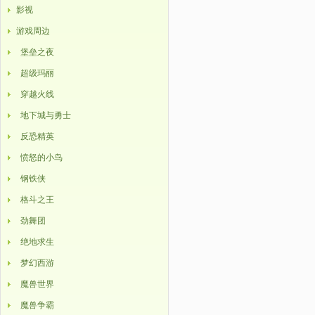
影视
游戏周边
堡垒之夜
超级玛丽
穿越火线
地下城与勇士
反恐精英
愤怒的小鸟
钢铁侠
格斗之王
劲舞团
绝地求生
梦幻西游
魔兽世界
魔兽争霸