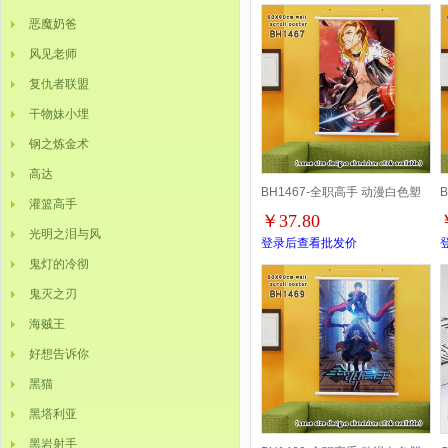
14.8X21.6CM 0.38KG
恶魔奶爸
风见老师
复仇者联盟
干物妹小埋
钢之炼金术
高达
BH1467-全职高手 动漫白色塑
灌篮高手
￥37.80
料杆挂画 60X90CM
光明之泪与风
登录后查看批发价
鬼灯的冷彻
鬼灭之刃
海贼王
好想告诉你
黑猫
黑塔利亚
黑岩射手