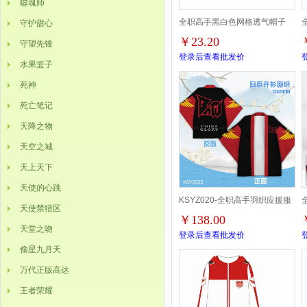
噬魂师
全职高手黑白色网格透气帽子
守护甜心
￥23.20
守望先锋
登录后查看批发价
水果篮子
死神
死亡笔记
天降之物
天空之城
天上天下
天使的心跳
KSYZ020-全职高手羽织应援服
天使禁猎区
￥138.00
全彩COS和服披风外套S L码提
天堂之吻
登录后查看批发价
偷星九月天
前两天订货
万代正版高达
王者荣耀